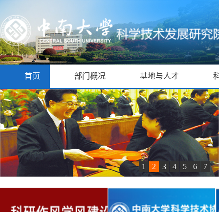
首页
部门概况
基地与人才
1
2
3
4
5
6
7