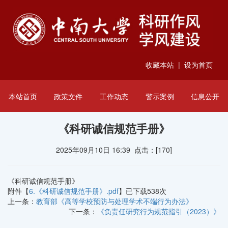
收藏本站
|
设为首页
本站首页
政策文件
工作动态
警示案例
信息公开
《科研诚信规范手册》
2025年09月10日 16:39 点击：[
170
]
《科研诚信规范手册》
附件【
6.《科研诚信规范手册》.pdf
】已下载
538
次
上一条：
教育部《高等学校预防与处理学术不端行为办法》
下一条：
《负责任研究行为规范指引（2023）》