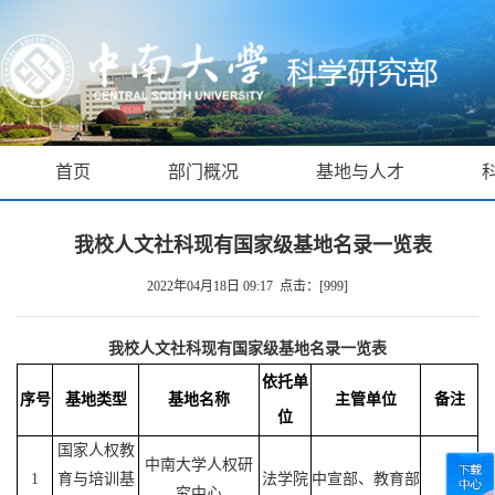
首页
部门概况
基地与人才
我校人文社科现有国家级基地名录一览表
2022年04月18日 09:17 点击：[
999
]
我校人文社科现有国家级基地名录一览表
依托单
序号
基地类型
基地名称
主管单位
备注
位
国家人权教
中南大学人权研
1
育与培训基
法学院
中宣部、教育部
究中心