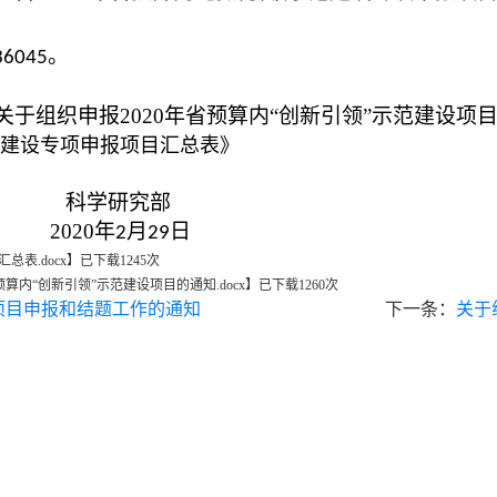
。
36045
关于组织申报
2020
年省预算内“创新引领”示范建设项
示范建设专项申报项目汇总表
》
科学研究部
2020
年
月
日
2
29
表.docx
】已下载
1245
次
内“创新引领”示范建设项目的通知.docx
】已下载
1260
次
项目申报和结题工作的通知
下一条：
关于