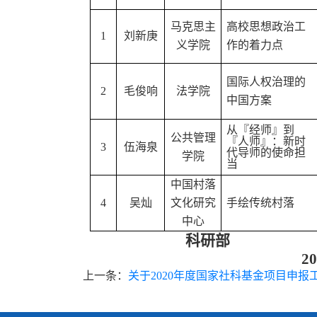
马克思主
高校思想政治工
1
刘新庚
义学院
作的着力点
国际人权治理的
2
毛俊响
法学院
中国方案
从
『
经师
』
到
公共管理
『
人师
』
：新时
3
伍海泉
代导师的使命担
学院
当
中国村落
4
吴灿
文化研究
手绘传统村落
中心
科研部
20
上一条：
关于2020年度国家社科基金项目申报