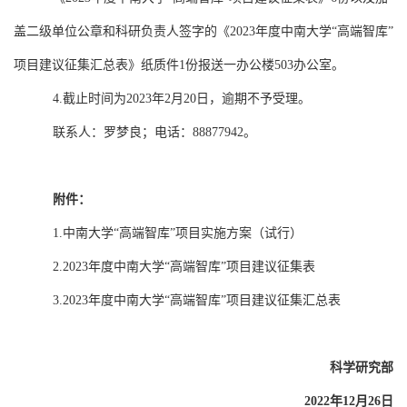
盖二级单位公章和科研负责人签字的《
2023
年度中南大学“高端智库”
项目建议征集汇总表》纸质件
1
份报送一办公楼
503
办公室。
4.
截止时间为
2023
年
2
月
20
日，逾期不予受理。
联系人：罗梦良；电话：
88877942
。
附件：
1.
中南大学
“
高端智库
”
项目实施方案（试行）
2.2023
年度中南大学“高端智库”项目建议征集表
3.2023
年度中南大学“高端智库”项目建议征集汇总表
科学研究部
2022
年
12
月
26
日