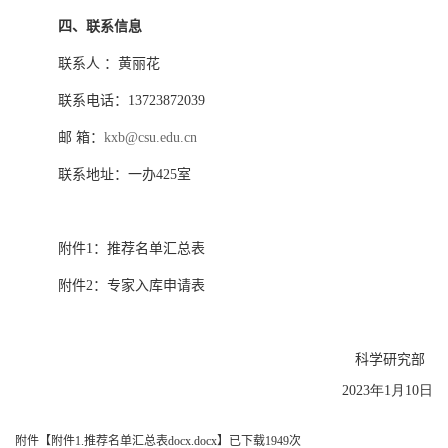
四、联系信息
联系人 ：黄丽花
联系电话：
13723872039
邮 箱：
kxb@csu.edu.cn
联系地址：一办
425
室
附件
1
：推荐名单汇总表
附件
2
：专家入库申请表
科学研究部
2023年1月10日
附件【
附件1.推荐名单汇总表docx.docx
】已下载
1949
次