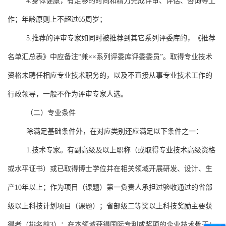
4.
身体健康，有足够的时间和精力完成评审、评估、咨询等工
作；年龄原则上不超过
65
周岁；
5.
推荐的评审专家如同时被推荐到其它系列评委库的，《推荐
名单汇总表》中应备注“兼××系列评委库评委委员”。取得专业技术
资格未聘任相应专业技术职务的，以及不直接从事专业技术工作的
行政领导，一般不作为评审专家人选。
（二）专业条件
除满足基础条件外，在对应类别还应满足以下条件之一：
1.
技术专家。有副高级及以上职称（或取得专业技术高级资格
或水平证书）或已取得博士学位并在相关领域开展研发、设计、生
产
10
年以上；作为项目（课题）第一负责人承担过验收通过的省部
级以上科技计划项目（课题）；省部级二等奖以上科技奖励主要获
得者（排名前
3
）；在本领域获得国际专利或奖项的企业技术骨干；