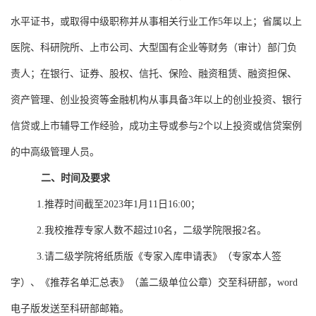
水平证书，或取得中级职称并从事相关行业工作
5
年以上；省属以上
医院、科研院所、上市公司、大型国有企业等财务（审计）部门负
责人；在银行、证券、股权、信托、保险、融资租赁、融资担保、
资产管理、创业投资等金融机构从事具备
3
年以上的创业投资、银行
信贷或上市辅导工作经验，成功主导或参与
2
个以上投资或信贷案例
的中高级管理人员。
二、时间及要求
1.
推荐时间截至
2023
年
1
月
11
日
16:00
；
2.
我校推荐专家人数不超过
10
名，二级学院限报
2
名。
3.
请二级学院将纸质版《专家入库申请表》（专家本人签
字）、《推荐名单汇总表》（盖二级单位公章）交至科研部，
word
电子版发送至科研部邮箱。