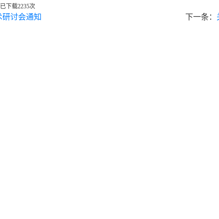
已下载
2235
次
术研讨会通知
下一条：