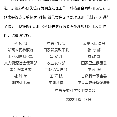
进一步规范科研失信行为调查处理工作，科技部会同科研诚信建设
联席会议成员单位对《科研诚信案件调查处理规则（试行）》进行
了修订。现将修订后的《科研失信行为调查处理规则》印发给你
们，请遵照实施。
科 技 部
中央宣传部
最高人民法院
最高人民检察院
国家发展改革委
教 育 部
工业和信息化部
公 安 部
财 政 部
人力资源社会保障部
农业农村部
国家卫生健康委
国务院国资委
市场监管总局
中 科 院
社 科 院
工 程 院
自然科学基金委
国防科工局
中国科协
中央军委装备发展部
中央军委科学技术委员会
2022
年
8
月
25
日