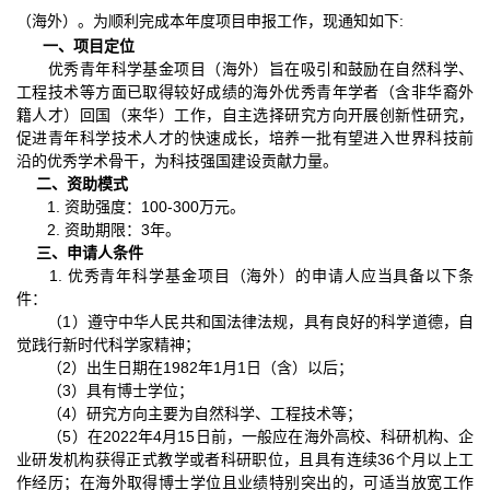
（海外）。为顺利完成本年度项目申报工作，现通知如下
:
一、项目定位
优秀青年科学基金项目（海外）旨在吸引和鼓励在自然科学、
工程技术等方面已取得较好成绩的海外优秀青年学者（含非华裔外
籍人才）回国（来华）工作，自主选择研究方向开展创新性研究，
促进青年科学技术人才的快速成长，培养一批有望进入世界科技前
沿的优秀学术骨干，为科技强国建设贡献力量。
二、资助模式
1.
资助强度：
100-300
万元。
2.
资助期限：
3
年。
三、申请人条件
1.
优秀青年科学基金项目（海外）的申请人应当具备以下条
件：
（
1
）遵守中华人民共和国法律法规，具有良好的科学道德，自
觉践行新时代科学家精神；
（
2
）出生日期在
1982
年
1
月
1
日（含）以后；
（
3
）具有博士学位；
（
4
）研究方向主要为自然科学、工程技术等；
（
5
）在
2022
年
4
月
15
日前，一般应在海外高校、科研机构、企
业研发机构获得正式教学或者科研职位，且具有连续
36
个月以上工
作经历；在海外取得博士学位且业绩特别突出的，可适当放宽工作