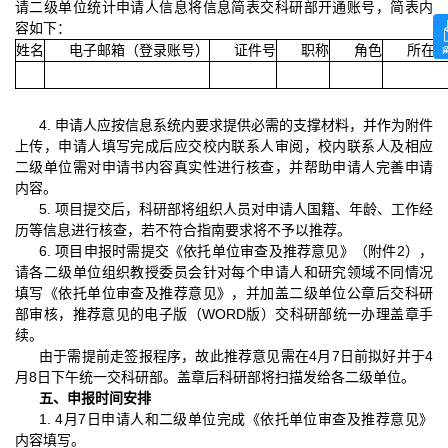
请二级单位统计申请人信息将信息简表交科研部开通账号，简表内
容如下：
姓名
电子邮箱（登录账号）
证件号
职称
角色
所在
4.
申请人应按信息系统内要求提供必需的支撑材料，并作为附件
上传，申请人填写完成后应交校内联系人审阅，校内联系人及相应
二级单位需对申请书内容真实性进行核查，并帮助申请人完善申请
内容。
5.
项目提交后，科研部将组织人员对申请人国籍、年龄、工作经
历等信息进行核查，若不符合指南要求将不予以推荐。
6.
项目申报时需提交《依托单位审查及推荐意见》（附件
2
），
请各二级单位组织教授委员会针对每个申请人和研究领域不同情况
填写《依托单位审查及推荐意见》，并加盖二级单位公章后交科研
部审核，推荐意见的电子版（
WORD
版）交科研部统一办理盖章手
续。
由于需提前走签报程序，故此推荐意见需在
4
月
7
日前拟好并于
4
月
8
日下午统一交科研部。盖章后科研部将扫描发给各二级单位。
五、申报时间安排
1. 4
月
7
日申请人和二级单位完成《依托单位审查及推荐意见》
内容填写。