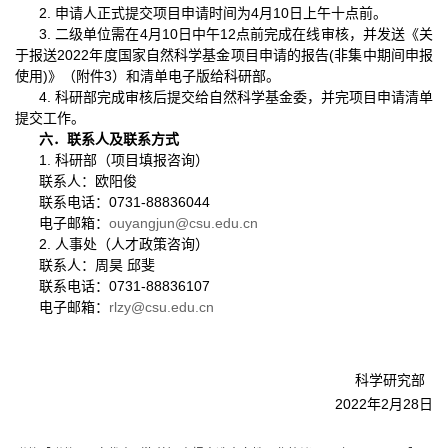
2.
申请人正式提交项目申请时间为
4
月
10
日上午十点前。
3.
二级单位需在
4
月
10
日中午
12
点前完成在线审核，并发送《关
于报送
2022
年度国家自然科学基金项目申请的报告
(
非集中期间申报
使用
)
》（附件
3
）和清单电子版给科研部。
4.
科研部完成审核后提交给自然科学基金委，并完项目申请清单
提交工作。
六．联系人及联系方式
1.
科研部（项目填报咨询）
联系人：欧阳俊
联系电话：
0731-88836044
电子邮箱：
ouyangjun@csu.edu.cn
2.
人事处（人才政策咨询）
联系人：周昊 邱斐
联系电话：
0731-88836107
电子邮箱：
rlzy@csu.edu.cn
科学研究部
2022
年
2
月
28
日