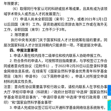
年限要求；
（
6
）取得同行专家认可的科研或技术等成果，且具有成为该领
域学术带头人或杰出人才的发展潜力；
（
7
）申请人尚未全职回国（来华）工作，或者
2021
年
1
月
1
日
以后回国（来华）工作。获资助通知后须辞去海外工作或在海外无
工作，全职回国（来华）工作不少于
3
年。
2.
限项要求
执行中央有关部门关于国家科技人才计划统筹衔接的要求。同
层次国家科技人才计划支持期内只能承担一项，不能逆层次申请。
四、申报注意事项
1.
申请人需在校内找寻二级单位和校内联系人协助申报工作。
2.
符合条件的申请人，可按照项目指南要求，与学校签订工作合
同或者意向性协议（见附件
1
），于
2022
年
2
月
20
日以后登录科学基
金网络信息系统，在线填写《国家自然科学基金优秀青年科学基金
项目（海外）申请书》（以下简称申请书）。申请人对所提交申请
材料的真实性负责。
注意：意向性协议需要盖学校行政公章，请校内联系人在学校办事
大厅
-
学校印章申请（科研类）
-
“政府计划项目”中选择“ 国家自然科
学基金项目项目事务”、“申请印章名称”中选择“学校行政用章（校
印）”和“国家自然科学基金事项”
3.
申请人完成协议签订后可以开通科学基金网络信息系统账号，