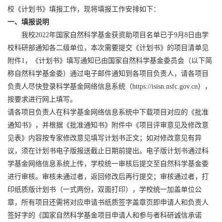
校《计划书》填报工作，现将填报工作安排如下：
一、填报说明
我校
2022
年国家自然科学基金获资助项目名单已于
9
月
8
日由学
校科研部通知各二级单位，本次需要提交《计划书》的项目清单见
附件
1
，《计划书》填写通知已由国家自然科学基金委员会（以下简
称自然科学基金委）通过电子邮件通知到各项目负责人，请各项目
负责人尽快登录科学基金网络信息系统（
https://isisn.nsfc.gov.cn
），
按要求进行网上填写。
请各项目负责人在科学基金网络信息系统中下载项目对应的《批准
通知书》，并根据《批准通知书》附件中《项目评审意见及修改意
见表》内容按专家修改意见填写计划书正文；如对修改意见有异
议，须在计划书电子版报送截止日期前提出。电子版计划书通过科
学基金网络信息系统上传，学校统一审核后提交至自然科学基金委
进行审核。审核未通过者，返回修改后再行提交；审核通过者，打
印纸质版计划书（一式两份，双面打印），学校统一加盖单位公
章，所有项目还需将对应申请书纸质签字盖章页即申请人和负责人
签好字的《国家自然科学基金项目申请人和参与者科研诚信承诺