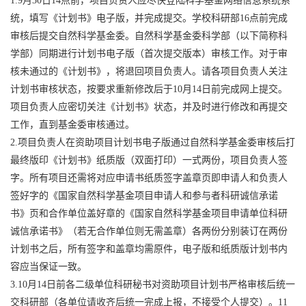
1.9
月
30
日
14
点前，项目负责人应尽快登陆科学基金网络信息系统系
统，填写《计划书》电子版，并完成提交。学校科研部
16
点前完成
审核后提交自然科学基金委。自然科学基金委科学部（以下简称科
学部）同期进行计划书电子版（首次提交版本）审核工作。对于审
核未通过的《计划书》，将退回项目负责人。请各项目负责人关注
计划书审核状态，按要求重新修改后于
10
月
14
日前完成网上提交。
项目负责人应密切关注《计划书》状态，并及时进行修改和再提交
工作，直到基金委审核通过。
2.
项目负责人在资助项目计划书电子版通过自然科学基金委审核后打
最终版印《计划书》纸质版（双面打印）一式两份，项目负责人签
字。所有项目还需将对应申请书纸质签字盖章页即申请人和负责人
签好字的《国家自然科学基金项目申请人和参与者科研诚信承诺
书》页和合作单位盖好章的《国家自然科学基金项目申请单位科研
诚信承诺书》（若无合作单位则无需盖章）各两份分别装订在两份
计划书之后，所有签字和盖章均需原件，电子版和纸质版计划书内
容应当保证一致。
3.10
月
14
日前各二级单位科研秘书对资助项目计划书严格审核后统一
交科研部（各单位请收齐后统一完成上报，不接受个人提交）。
11