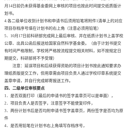
月
14
日前仍未获得基金委网上审核的项目也按此时间提交纸质版计
划书。
4.
各二级单位收到计划书和申请书后须用铅笔将附件
1
清单上的对应
项目存档序号填在计划书的右上角（注意必须用铅笔）
5
．
10
月
17
日前科研部完成网上最后审核、并在纸质计划书上盖学校
公章、出具公函后报送给国家自然科学基金委。（由于计划书提交
有时间严格限制，学校将严格按流程提交相关材料，如不按规定日
期提交，科研部将不予受理）
注意：延误项目和后续获得资助的项目计划书按此通知要求办
理纸质版提交工作，但用章需由项目负责人通过学校印章系统提交
盖章申请，并自行完成邮寄报送工作。
四、二级单位审核要点
1
．是否双面打印（最后的申请书的签字盖章页可以是单面），
2
．项目负责人是否签字，注意签字不能使复印件，
3
．两份计划书后是否均附申请书签字盖章页，两份签字是否均为原
件
4
．是否用铅笔在计划书右上角填写存档序号，