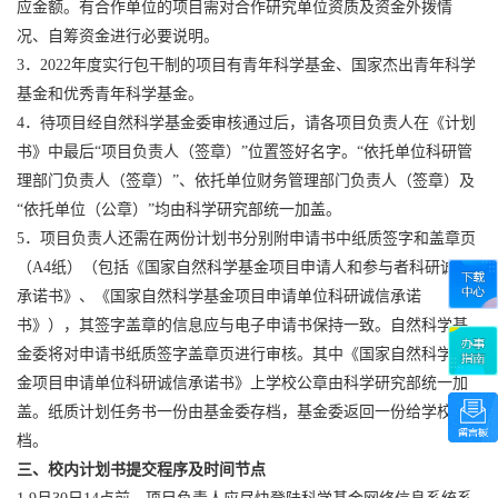
应金额。有合作单位的项目需对合作研究单位资质及资金外拨情
况、自筹资金进行必要说明。
3
．
2022
年度实行包干制的项目有青年科学基金、国家杰出青年科学
基金和优秀青年科学基金。
4
．待项目经自然科学基金委审核通过后，请各项目负责人在《计划
书》中最后“项目负责人（签章）”位置签好名字。“依托单位科研管
理部门负责人（签章）”、依托单位财务管理部门负责人（签章）及
“依托单位（公章）”均由科学研究部统一加盖。
5
．项目负责人还需在两份计划书分别附申请书中纸质签字和盖章页
（
A4
纸）（包括《国家自然科学基金项目申请人和参与者科研诚信
承诺书》、《国家自然科学基金项目申请单位科研诚信承诺
书》），其签字盖章的信息应与电子申请书保持一致。自然科学基
金委将对申请书纸质签字盖章页进行审核。其中《国家自然科学基
金项目申请单位科研诚信承诺书》上学校公章由科学研究部统一加
盖。纸质计划任务书一份由基金委存档，基金委返回一份给学校存
档。
三、校内计划书提交程序及时间节点