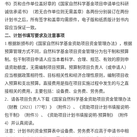
书》页和合作单位盖好章的《国家自然科学基金项目申请单位科研
诚信承诺书》（若无合作单位则无需盖章）各两份分别装订在两份
计划书之后，所有签字和盖章均需原件，电子版和纸质版计划书内
容应当保证一致。
二、计划书填写要求及注意事项
1.
根据新颁布的《国家自然科学基金资助项目资金管理办法》，根据
预算管理方式不同，自然科学基金项目资金管理分为包干制和预算
制。包干制项目申请人应当本着科学、合理、规范、有效的原则申
请资助额度，无需编制项目预算。预算制项目负责人（或申请人）
应当根据政策相符性、目标相关性和经济合理性原则，编制项目收
入预算和支出预算。直接费用是指在项目实施过程中发生的与之直
接相关的费用，主要包括：设备费、业务费、劳务费。
2
．请各项目负责人下载《国家自然科学基金资助项目资金管理办法
（财教〔
2021
〕
177
号）》（附件
2
）、《资助项目计划书填报说明
-
包干制》（附件
3
）、《资助项目计划书填报说明
-
预算制》（附件
4
）并认真阅读。
注意：计划书的资金预算表中设备费、劳务费不应高于申请书中相