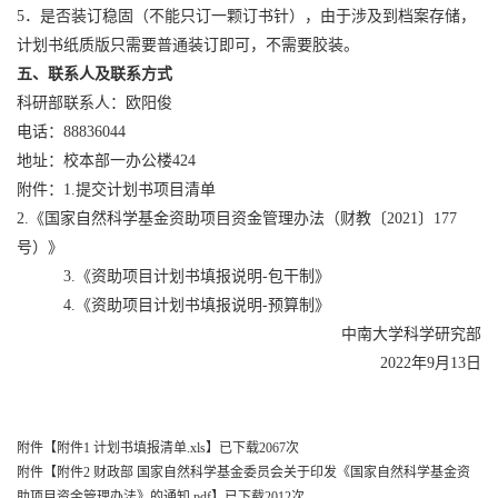
5
．是否装订稳固（不能只订一颗订书针），由于涉及到档案存储，
计划书纸质版只需要普通装订即可，不需要胶装。
五、联系人及联系方式
科研部联系人：欧阳俊
电话：
88836044
地址：校本部一办公楼
424
附件：
1.
提交计划书项目清单
2.
《国家自然科学基金资助项目资金管理办法（财教〔
2021
〕
177
号）》
3.
《资助项目计划书填报说明
-
包干制》
4.
《资助项目计划书填报说明
-
预算制》
中南大学科学研究部
2022
年
9
月
13
日
附件【
附件1 计划书填报清单.xls
】已下载
2067
次
附件【
附件2 财政部 国家自然科学基金委员会关于印发《国家自然科学基金资
助项目资金管理办法》的通知.pdf
】已下载
2012
次