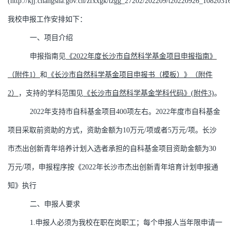
(http://kjj.changsha.gov.cn/zfxxgk/tzgg_27202/202209/t20220926_1082031
我校申报工作安排如下：
一、项目介绍
申报指南见
《
2022
年度长沙市自然科学基金项目申报指南》
（附件
1
）
和
《长沙市自然科学基金项目申报书（模板）》（附件
2
）
，支持的学科范围见
《长沙市自然科学基金学科代码》
(
附件
3)
。
2022
年支持市自科基金项目
400
项左右。
2022
年度市自科基金
项目采取前资助的方式，资助金额为
10
万元
/
项或者
5
万元
/
项。长沙
市杰出创新青年培养计划入选者承担的自科基金项目资助金额为
30
万元
/
项，申报程序按《
2022
年长沙市杰出创新青年培育计划申报通
知》执行
二、申报人要求
1.
申报人必须为我校在职在岗职工；
每个申报人当年限申请一