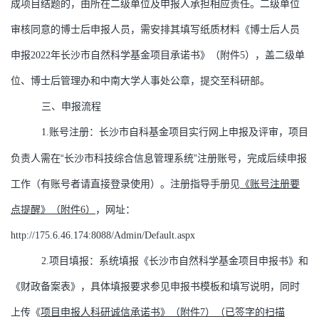
成项目结题的，由所在二级单位及申报人承担相应责任。二级单位
审核同意的博士后申报人员，需安排其填写纸质材料《博士后人员
申报
2022
年长沙市自然科学基金项目承诺书》（附件
5
）
，盖二级单
位、博士后管理办和中南大学人事处公章，提交至科研部。
三、申报流程
1.
账号注册：长沙市自科基金项目实行网上申报及评审，项目
“
”
负责人需在
长沙市科技综合信息管理系统
注册账号，完成后续申报
工作（有账号者请直接登录使用）。注册指导手册见
《账号注册要
点提醒》（附件
6
）
，网址：
http://175.6.46.174:8088/Admin/Default.aspx
2.
项目填报：系统填报《长沙市自然科学基金项目申报书》和
《财政备案表》，具体填报要求参见申报书模板和填写说明，同时
上传《
项目申报人科研诚信承诺书》（附件
7
）（已签字的扫描