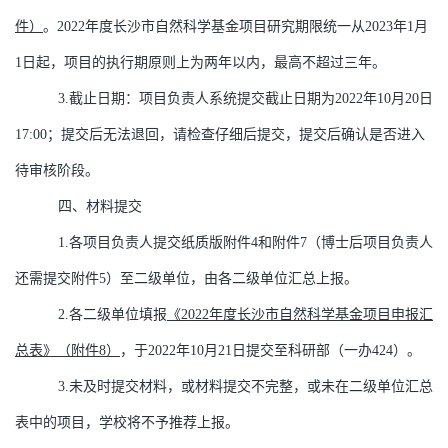
件）
。
2022
年度长沙市自然科学基金项目研究期限统一从
2023
年
1
月
1
日起，项目的执行期原则上为两年以内，最高不超过三年。
3.
截止日期：项目负责人系统提交截止日期为
2022
年
10
月
20
日
17:00
；提交后无法退回，请检查仔细后提交，提交后确认是否进入
待审核阶段。
四、材料提交
1.
各项目负责人提交纸质版附件
4
和附件
7
（博士后项目负责人
还需提交附件
5
）至二级单位，由各二级单位汇总上报。
2.
各二级单位填报
《
2022
年度长沙市自然科学基金项目申报汇
总表》（附件
8
）
，于
2022
年
10
月
21
日提交至科研部（一办
424
）。
3.
未及时提交材料，或材料提交不完整，或未在二级单位汇总
表中的项目，学校将不予推荐上报。