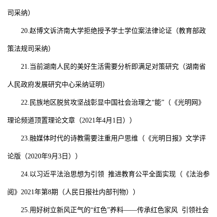
司采纳）
20.
赵博文诉济南大学拒绝授予学士学位案法律论证
（教育部政
策法规司采纳）
21.
当前湖南人民的美好生活需要分析即满足对策研究
（湖南省
人民政府发展研究中心采纳证明）
22.
民族地区脱贫攻坚战彰显中国社会治理之“能”
（《光明网》
理论频道顶置理论文章（
2021
年
4
月
1
日））
23.
融媒体时代的诗教需要注重用户思维
（《光明日报》文学评
论版（
2020
年
9
月
3
日））
24.
以习近平法治思想为引领 推进教育公平全面实现
（《法治参
阅》
2021
年第
8
期（人民日报社内部刊物））
25.
用好树立新风正气的“红色”养料——传承红色家风
引领社会