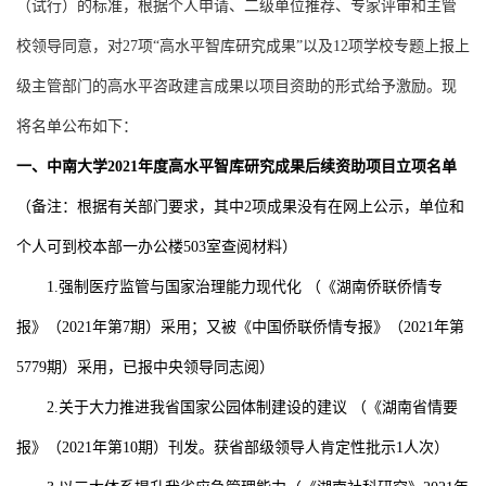
（试行）
的标准，根据个人申请、二级单位推荐、专家评审和主管
校领导同意，对
27
项“高水平智库研究成果”以及
12
项学校专题上报上
级主管部门的高水平咨政建言成果以项目资助的形式给予激励。现
将名单公布如下：
一、中南大学
2021
年度高水平智库研究成果后续资助项目立项名单
（备注：根据有关部门要求，其中
2
项成果没有在网上公示，单位和
个人可到校本部一办公楼
503
室查阅材料）
1.
强制医疗监管与国家治理能力现代化
（《湖南侨联侨情专
报》（
2021
年第
7
期）采用；又被《中国侨联侨情专报》（
2021
年第
5779
期）采用，已报中央领导同志阅）
2.
关于大力推进我省国家公园体制建设的建议
（《湖南省情要
报》（
2021
年第
10
期）刊发。获省部级领导人肯定性批示
1
人次）