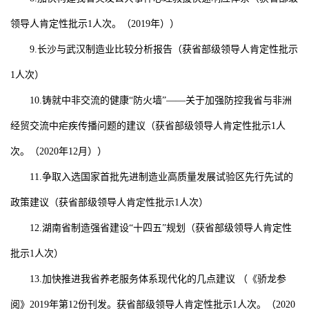
领导人肯定性批示
1
人次。（
2019
年））
9.
长沙与武汉制造业比较分析报告
（获省部级领导人肯定性批示
1
人次）
10.
铸就中非交流的健康“防火墙”——关于加强防控我省与非洲
经贸交流中疟疾传播问题的建议
（获省部级领导人肯定性批示
1
人
次。（
2020
年
12
月））
11.
争取入选国家首批先进制造业高质量发展试验区先行先试的
政策建议
（获省部级领导人肯定性批示
1
人次）
12.
湖南省制造强省建设“十四五”规划
（获省部级领导人肯定性
批示
1
人次）
13.
加快推进我省养老服务体系现代化的几点建议
（《骄龙参
阅》
2019
年第
12
份刊发。获省部级领导人肯定性批示
1
人次。（
2020