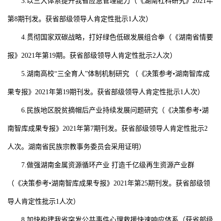
3.
以三大体系提升我省应急管理能力
（《湖南社科研究》
2021
年
第
8
期刊发。获省部级领导人肯定性批示
1
人次）
4.
贯彻国家双碳战略，打好绿色低碳发展组合拳
（《湖南省情要
报》
2021
年第
19
期。获省部级领导人肯定性批示
2
人次）
5.
湖南高校“三全育人”体制机制研究
（《决策参考•湖南智库成
果专报》
2021
年第
19
期刊发。获省部级领导人肯定性批示
1
人次）
6.
民族地区脱贫摘帽后产业持续发展问题研究
（《决策参考•湖
南智库成果专报》
2021
年第
7
期刊发。获省部级领导人肯定性批示
2
人次。湖南省民族宗教事务委员会采用证明）
7.
做强湖南金属资源循环产业
打造千亿级再生资源产业群
（《决策参考•湖南智库成果专报》
2021
年第
25
期刊发。获省部级领
导人肯定性批示
1
人次）
8.
加快构建我省突发公共事件心理救援快速响应体系
（获省部级