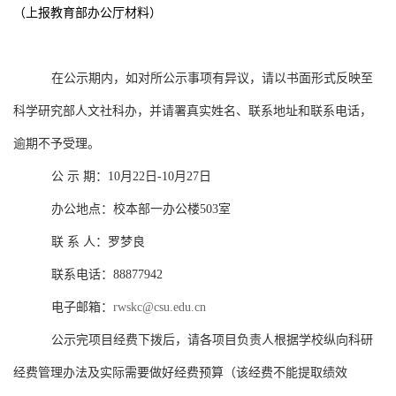
（上报教育部办公厅材料）
在公示期内，如对所公示事项有异议，请以书面形式反映至
科学研究部人文社科办，并请署真实姓名、联系地址和联系电话，
逾期不予受理。
公 示 期：
10
月
22
日
-10
月
27
日
办公地点：校本部一办公楼
503
室
联 系 人：罗梦良
联系电话：
88877942
电子邮箱：
rwskc@csu.edu.cn
公示完项目经费下拨后，请各项目负责人根据学校纵向科研
经费管理办法及实际需要做好经费预算（该经费不能提取绩效