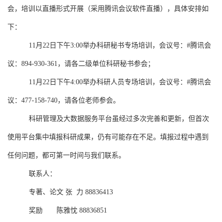
会，培训以直播形式开展（采用腾讯会议软件直播），具体安排如
下：
11
月
22
日下午
3:00
举办科研秘书专场培训，会议号：
#
腾讯会
议：
894-930-361
，请各二级单位科研秘书参会；
11
月
22
日下午
4:00
举办科研人员专场培训，会议号：
#
腾讯会
议：
477-158-740
，请各位老师参会。
科研管理及大数据服务平台虽经过多次完善和更新，但首次
使用平台集中填报科研成果，仍有可能存在不足。填报过程中遇到
任何问题，都可第一时间与我们联系。
联系人：
专著、论文
张 力
88836413
奖励
陈雅忱
88836851