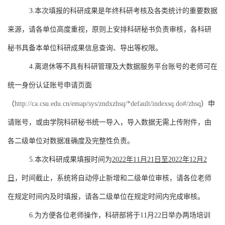
3.
本次填报的科研成果是年终科研考核及各类统计的重要数据
来源，请各单位高度重视，原则上安排科研秘书负责审核，各科研
秘书具备本单位科研成果信息查询、导出等权限。
4.
离退休等不具有科研管理及大数据服务平台账号的老师可在
统一身份认证账号申请页面
（
http://ca.csu.edu.cn/emap/sys/zndxzhsq/*default/indexsq.do#/zhsq
）申
请账号，或由学院科研秘书统一导入，导入数据无需上传附件，由
各二级单位对数据准确度及完整性负责。
5.
本次科研成果填报时间为
2022
年
11
月
21
日至
2022
年
12
月
2
日
，时间截止，系统将自动停止新增和二级单位审核，请各位老师
在规定时间内及时填报，请各二级单位在规定时间内完成审核。
6.
为方便各位老师操作，科研部将于
11
月
22
日举办两场培训