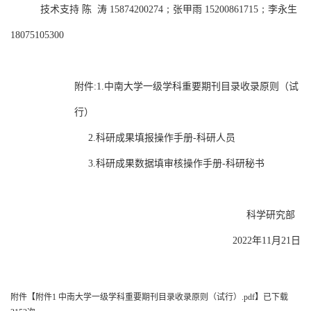
技术支持
陈 涛
15874200274；
张甲雨
15200861715；
李永生
18075105300
附件
:1.
中南大学一级学科重要期刊目录收录原则（试
行）
2.
科研成果填报操作手册
-
科研人员
3.
科研成果数据填审核操作手册
-
科研秘书
科学研究部
2022
年
11
月
21
日
附件【
附件1 中南大学一级学科重要期刊目录收录原则（试行）.pdf
】已下载