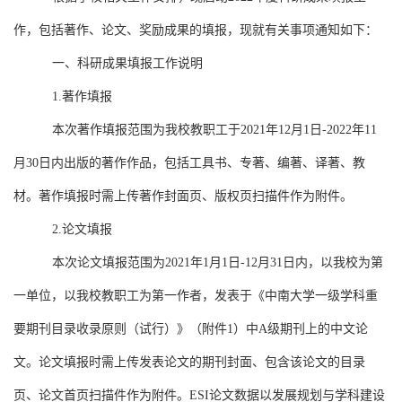
作，包括著作、论文、奖励成果的填报，现就有关事项通知如下：
一、科研成果填报工作说明
1.
著作填报
本次著作填报范围为我校教职工于
2021
年
12
月
1
日
-2022
年
11
月
30
日内出版的著作作品，包括工具书、专著、编著、译著、教
材。著作填报时需上传著作封面页、版权页扫描件作为附件。
2.
论文填报
本次论文填报范围为
2021
年
1
月
1
日
-12
月
31
日内，以我校为第
一单位，以我校教职工为第一作者，发表于《中南大学一级学科重
要期刊目录收录原则（试行）》（附件
1
）中
A
级期刊上的中文论
文。论文填报时需上传发表论文的期刊封面、包含该论文的目录
页、论文首页扫描件作为附件。
ESI
论文数据以发展规划与学科建设